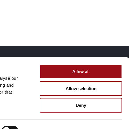
Sociala medier
Allow all
alyse our
Facebook
ing and
Instagram
Allow selection
r that
Linkedin
Våra övriga webbplatser
Deny