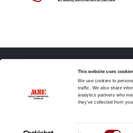
Hitta snabbt
Kunds
This website uses cookie
We use cookies to personal
Anmäl flytt
Kundservi
traffic. We also share info
Driftinformation
Gör felan
analytics partners who may
Priser och avtal
Konsument
they’ve collected from your
Om webbplatsen
Integritetsskydd
Kakor (cookies)
Mjölby-Svartådalen Energi AB
Industrigatan 6b, 595 41 Mjölby
Consent