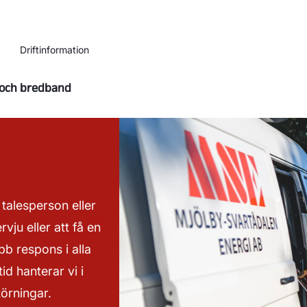
Driftinformation
 och bredband
talesperson eller
vju eller att få en
b respons i alla
d hanterar vi i
törningar.