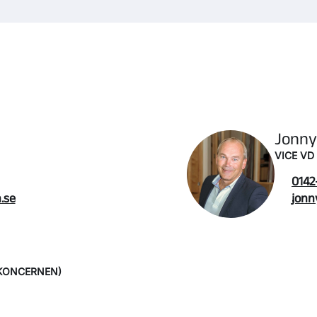
Jonny
VICE VD
0142
.se
jonn
-KONCERNEN)