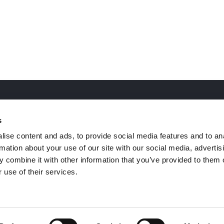
ervice
MSE
s
ise content and ads, to provide social media features and to an
ce
Jobba hos oss
rmation about your use of our site with our social media, advertis
mälan
Om oss
 combine it with other information that you’ve provided to them o
rätt
Press
 use of their services.